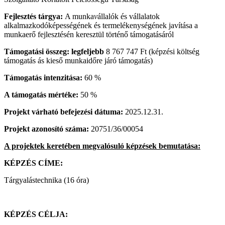
Fejlesztés tárgya:
A munka
v
állalók és vállalatok
alkalmazkodóképességének és termelékenységének javítása a
munkaerő fejlesztésén keresztül történő támogatásáról
Támogatási összeg: legfeljebb
8 767 747 Ft (képzési költség
támogatás ás kieső munkaidőre járó támogatás)
Támogatás intenzitása:
60 %
A támogatás mértéke:
50 %
Projekt várható befejezési dátuma:
2025.12.31.
Projekt azonosító száma:
20751/36/00054
A projektek keretében megvalósuló képzések bemutatása
:
KÉPZÉS CÍME:
Tárgyalástechnika (16 óra)
KÉPZÉS CÉLJA: