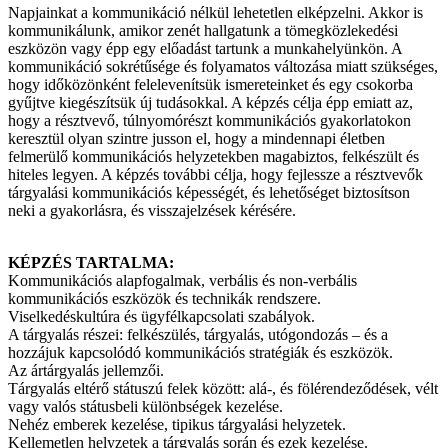
Napjainkat a kommunikáció nélkül lehetetlen elképzelni. Akkor is
kommunikálunk, amikor zenét hallgatunk a tömegközlekedési
eszközön vagy épp egy előadást tartunk a munkahelyünkön. A
kommunikáció sokrétűsége és folyamatos változása miatt szükséges,
hogy időközönként felelevenítsük ismereteinket és egy csokorba
gyűjtve kiegészítsük új tudásokkal. A képzés célja épp emiatt az,
hogy a résztvevő, túlnyomórészt kommunikációs gyakorlatokon
keresztül olyan szintre jusson el, hogy a mindennapi életben
felmerülő kommunikációs helyzetekben magabiztos, felkészült és
hiteles legyen. A képzés további célja, hogy fejlessze a résztvevők
tárgyalási kommunikációs képességét, és lehetőséget biztosítson
neki a gyakorlásra, és visszajelzések kérésére.
KÉPZÉS TARTALMA:
Kommunikációs alapfogalmak, verbális és non-verbális
kommunikációs eszközök és technikák rendszere.
Viselkedéskultúra és ügyfélkapcsolati szabályok.
A tárgyalás részei: felkészülés, tárgyalás, utógondozás – és a
hozzájuk kapcsolódó kommunikációs stratégiák és eszközök.
Az ártárgyalás jellemzői.
Tárgyalás eltérő státuszú felek között: alá-, és fölérendeződések, vélt
vagy valós státusbeli különbségek kezelése.
Nehéz emberek kezelése, tipikus tárgyalási helyzetek.
Kellemetlen helyzetek a tárgyalás során és ezek kezelése.