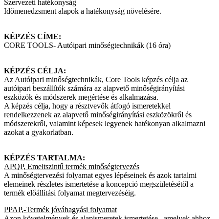
Szervezeti hatékonyság
Időmenedzsment alapok a hatékonyság növelésére.
KÉPZÉS CÍME:
CORE TOOLS- Autóipari minőségtechnikák (16 óra)
KÉPZÉS CÉLJA:
Az Autóipari minőségtechnikák, Core Tools képzés célja az
autóipari beszállítók számára az alapvető minőségirányítási
eszközök és módszerek megértése és alkalmazása.
A képzés célja, hogy a résztvevők átfogó ismeretekkel
rendelkezzenek az alapvető minőségirányítási eszközökről és
módszerekről, valamint képesek legyenek hatékonyan alkalmazni
azokat a gyakorlatban.
KÉPZÉS TARTALMA:
APQP, Emeltszintű termék minőségtervezés
A minőségtervezési folyamat egyes lépéseinek és azok tartalmi
elemeinek részletes ismertetése a koncepció megszületésétől a
termék előállítási folyamat megtervezéséig.
PPAP,-Termék jóváhagyási folyamat
Azon követelmények és alapismeretek ismertetése, amelyek ahhoz