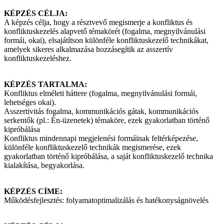
KÉPZÉS CÉLJA:
A képzés célja, hogy a résztvevő megismerje a konfliktus és
konfliktuskezelés alapvető témakörét (fogalma, megnyilvánulási
formái, okai), elsajátítson különféle konfliktuskezelő technikákat,
amelyek sikeres alkalmazása hozzásegítik az asszertív
konfliktuskezeléshez.
KÉPZÉS TARTALMA:
Konfliktus elméleti háttere (fogalma, megnyilvánulási formái,
lehetséges okai).
Asszertivitás fogalma, kommunikációs gátak, kommunikációs
serkentők (pl.: Én-üzenetek) témaköre, ezek gyakorlatban történő
kipróbálása
Konfliktus mindennapi megjelenési formáinak feltérképezése,
különféle konfliktuskezelő technikák megismerése, ezek
gyakorlatban történő kipróbálása, a saját konfliktuskezelő technika
kialakítása, begyakorlása.
KÉPZÉS CÍME:
Működésfejlesztés: folyamatoptimalizálás és hatékonyságnövelés