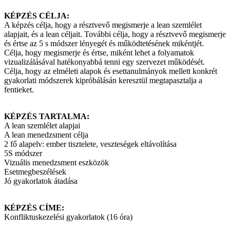
KÉPZÉS CÉLJA:
A képzés célja, hogy a résztvevő megismerje a lean szemlélet
alapjait, és a lean céljait. További célja, hogy a résztvevő megismerje
és értse az 5 s módszer lényegét és működtetésének mikéntjét.
Célja, hogy megismerje és értse, miként lehet a folyamatok
vizualizálásával hatékonyabbá tenni egy szervezet működését.
Célja, hogy az elméleti alapok és esettanulmányok mellett konkrét
gyakorlati módszerek kipróbálásán keresztül megtapasztalja a
fentieket.
KÉPZÉS TARTALMA:
A lean szemlélet alapjai
A lean menedzsment célja
2 fő alapelv: ember tisztelete, veszteségek eltávolítása
5S módszer
Vizuális menedzsment eszközök
Esetmegbeszélések
Jó gyakorlatok átadása
KÉPZÉS CÍME:
Konfliktuskezelési gyakorlatok (16 óra)