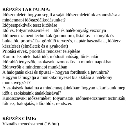
KÉPZÉS TARTALMA:
Időszemlélet: hogyan segíti a saját időszemléletünk azonosítása a
mindennapi időgazdálkodásunkat?
Időperspektívák teszt kitöltése
Idő vs. folyamatszemlélet – Idő és hatékonyság viszonya
Időmenedzsment technikák (pomodoro, listaírás – előnyök és
buktatók, priorizálás, gördülő tervezés, naptár használata, időterv
készítése) (elméletek és a gyakorlat)
Priotási elvek, prioritási rendszer felépítése
Kontrollszintek: határidő, módosíthatóság, tűréshatár
Időrabló tényezők, szokások azonosítása a mindennapokban
Időnyerők a mindennapi munkában
A halogatás okai és típusai – hogyan fordítsuk a javunkra?
Hogyan támogatja a munkakörnyezet kialakítása a hatékony
munkavégzést?
A szokások hatalma a mindennapjainkban: hogyan takarítsunk meg
időt a szokásaink átalakításával?
Kulcsszavak: időszemlélet, folyamatok, időmenedzsment technikák,
fókusz, halogatás, időrablók, rendszer.
KÉPZÉS CÍME:
Vizuális menedzsment (16 óra)