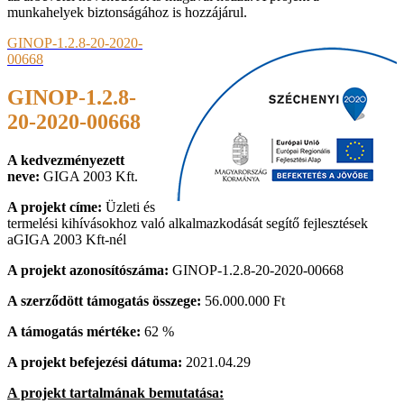
munkahelyek biztonságához is hozzájárul.
GINOP-1.2.8-20-2020-
00668
GINOP-1.2.8-
20-2020-00668
A kedvezményezett
neve:
GIGA 2003 Kft.
A projekt címe:
Üzleti és
termelési kihívásokhoz való alkalmazkodását segítő fejlesztések
aGIGA 2003 Kft-nél
A projekt azonosítószáma:
GINOP-1.2.8-20-2020-00668
A szerződött támogatás összege:
56.000.000 Ft
A támogatás mértéke:
62 %
A projekt befejezési dátuma:
2021.04.29
A projekt tartalmának bemutatása: