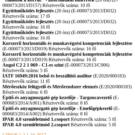
000073/2013/D157) Résztvevők száma: 10 fő
Együttműködés fejlesztés
(20 óra) (E-000073/2013/D032)
Résztvevők száma: 17 fő
Együttműködés fejlesztés
(20 óra) (E-000073/2013/D032)
Résztvevők száma: 16 fő
Együttműködés fejlesztés
(20 óra) (E-000073/2013/D032)
Résztvevők száma: 16 fő
Korszerű horizontális és munkavégzési kompetenciák fejlesztése
(E-000073/2013/D019) Résztvevők száma: 16 fő
Korszerű horizontális és munkavégzési kompetenciák fejlesztése
(E-000073/2013/D019) Résztvevők száma: 16 fő
Angol C2 2 1 069 - C1-es szint
(E-000073/2013/C006)
Résztvevők száma: 5 fő
IATF 16949:2016 belső és beszállítói auditor
(E/2020/000183)
Résztvevők száma: 11 fő
Mérőeszköz felügyelő és Mérőrendszer elemzés
(E/2020/000183)
Résztvevők száma: 6 fő
Építő-és anyagmozgató gép kezelője - Targoncavezető
(E-
000683/2014/A001) Résztvevők száma: 8 fő
Építő-és anyagmozgató gép kezelője - Emelőgépkezelő
(E-
000683/2014/A002) Résztvevők száma: 8 fő
IPAR 4.0 szemléletmód 1.csoport
Résztvevők száma: 5 fő
IPAR 4.0 szemléletmód 2.csoport
Résztvevők száma: 5 fő
GINOP-1.2.1-16-2017-