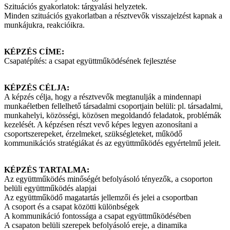
Szituációs gyakorlatok: tárgyalási helyzetek.
Minden szituációs gyakorlatban a résztvevők visszajelzést kapnak a
munkájukra, reakcióikra.
KÉPZÉS CÍME:
Csapatépítés: a csapat együttműködésének fejlesztése
KÉPZÉS CÉLJA:
A képzés célja, hogy a résztvevők megtanulják a mindennapi
munkaéletben fellelhető társadalmi csoportjain belüli: pl. társadalmi,
munkahelyi, közösségi, közösen megoldandó feladatok, problémák
kezelését. A képzésen részt vevő képes legyen azonosítani a
csoportszerepeket, érzelmeket, szükségleteket, működő
kommunikációs stratégiákat és az együttműködés egyértelmű jeleit.
KÉPZÉS TARTALMA:
Az együttműködés minőségét befolyásoló tényezők, a csoporton
belüli együttműködés alapjai
Az együttműködő magatartás jellemzői és jelei a csoportban
A csoport és a csapat közötti különbségek
A kommunikáció fontossága a csapat együttműködésében
A csapaton belüli szerepek befolyásoló ereje, a dinamika