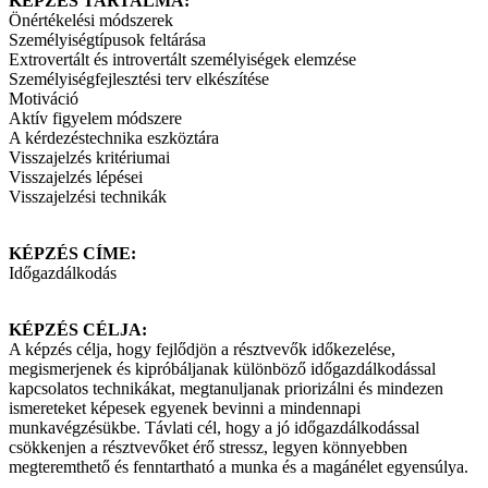
KÉPZÉS TARTALMA:
Önértékelési módszerek
Személyiségtípusok feltárása
Extrovertált és introvertált személyiségek elemzése
Személyiségfejlesztési terv elkészítése
Motiváció
Aktív figyelem módszere
A kérdezéstechnika eszköztára
Visszajelzés kritériumai
Visszajelzés lépései
Visszajelzési technikák
KÉPZÉS CÍME:
Időgazdálkodás
KÉPZÉS CÉLJA:
A képzés célja, hogy fejlődjön a résztvevők időkezelése,
megismerjenek és kipróbáljanak különböző időgazdálkodással
kapcsolatos technikákat, megtanuljanak priorizálni és mindezen
ismereteket képesek egyenek bevinni a mindennapi
munkavégzésükbe. Távlati cél, hogy a jó időgazdálkodással
csökkenjen a résztvevőket érő stressz, legyen könnyebben
megteremthető és fenntartható a munka és a magánélet egyensúlya.