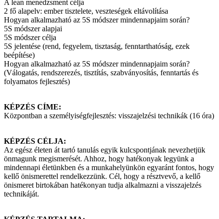
A lean menedzsment célja
2 fő alapelv: ember tisztelete, veszteségek eltávolítása
Hogyan alkalmazható az 5S módszer mindennapjaim során?
5S módszer alapjai
5S módszer célja
5S jelentése (rend, fegyelem, tisztaság, fenntarthatóság, ezek
beépítése)
Hogyan alkalmazható az 5S módszer mindennapjaim során?
(Válogatás, rendszerezés, tisztítás, szabványosítás, fenntartás és
folyamatos fejlesztés)
KÉPZÉS CÍME:
Központban a személyiségfejlesztés: visszajelzési technikák (16 óra)
KÉPZÉS CÉLJA:
Az egész életen át tartó tanulás egyik kulcspontjának nevezhetjük
önmagunk megismerését. Ahhoz, hogy hatékonyak legyünk a
mindennapi életünkben és a munkahelyünkön egyaránt fontos, hogy
kellő önismerettel rendelkezzünk. Cél, hogy a résztvevő, a kellő
önismeret birtokában hatékonyan tudja alkalmazni a visszajelzés
technikáját.