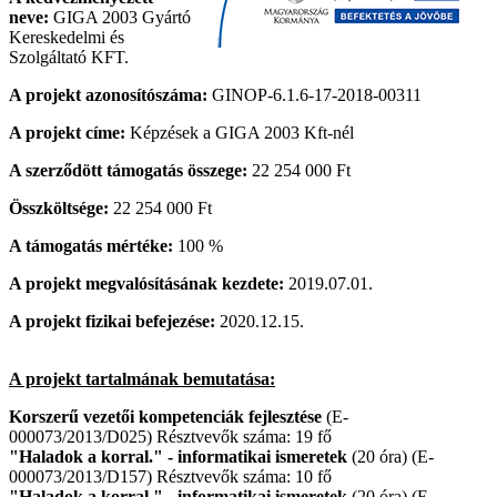
neve:
GIGA 2003 Gyártó
Kereskedelmi és
Szolgáltató KFT.
A projekt azonosítószáma:
GINOP-6.1.6-17-2018-00311
A projekt címe:
Képzések a GIGA 2003 Kft-nél
A szerződött támogatás összege:
22 254 000 Ft
Összköltsége:
22 254 000 Ft
A támogatás mértéke:
100 %
A projekt megvalósításának kezdete:
2019.07.01.
A projekt fizikai befejezése:
2020.12.15.
A projekt tartalmának bemutatása:
Korszerű vezetői kompetenciák fejlesztése
(E-
000073/2013/D025) Résztvevők száma: 19 fő
"Haladok a korral." - informatikai ismeretek
(20 óra) (E-
000073/2013/D157) Résztvevők száma: 10 fő
"Haladok a korral." - informatikai ismeretek
(20 óra) (E-