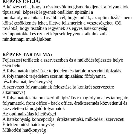
KÉPZÉS CÉLJA:
A képzés célja, hogy a résztvevők megismerkedjenek a folyamatok
típusaival, képesek legyenek önállóan tipizálni a
munkafolyamataikat. További cél, hogy tudják, az optimalizálás nem
költségcsökkentés lehet, illetve felismerjék a veszteségeket. Cél
továbbá, hogy tisztában legyenek az egyes hatékonysági
szempontokkal és ezeket képesek legyenek alkalmazni a
mindennapi munkájukban.
KÉPZÉS TARTALMA:
Fejlesztési területek a szervezetben és a működésfejlesztés helye
ezen belül
A folyamatok tipizálása: terjedelem és tartalom szerinti tipizálás
A folyamatok terjedelem szerinti tipizálása: főfolyamat,
részfolyamat, tevékenység
A szervezet folyamatainak felosztása (a konkrét szervezetre
alkalmazva)
A folyamatok tartalom szerinti tipizálása: magfolyamat és támogató
folyamatok, front office - back office, értékteremtés közvetlenül és
közvetetten támogató folyamatok
Az optimalizálás lehetőségei
A hatékonyság koncepciója: értékteremtési, működési, szervezeti
Értékteremtési hatékonyság
Működési hatékonyság