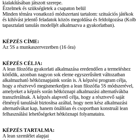
kialakításában játszott szerepe.
Érzelmek és szükségletek a csapaton belül
Minden témára vonatkozó módszertani tartalom: szituációs játékok
és kihívást jelentő feladatok közös megoldása és feldolgozása (Kolb
tapasztalati tanulás modelljét alkalmazva a gyakorlatban).
KÉPZÉS CÍME:
Az 5S a munkaszervezetben (16 óra)
KÉPZÉS CÉLJA:
A lean filozófia gyakorlati alkalmazása eredendően a termeléshez
kötődik, azonban nagyon sok eleme egyszerűsített változatban
alkalmazható hétköznapjaink során is. A képzési program célja,
hogy a résztvevő megismerkedjen a lean filozófia 5S módszerével,
amelyeket a képzés során hétköznapi alkalmazási alternatívákba
transzferálnak. A képzés alapvető célja, hogy a résztvevő saját
élményű tanulását biztosítsa azáltal, hogy nem kész alkalmazási
alternatívákat kap, hanem önállóan és csoportban konstruál lean
felhasználási lehetőségeket hétköznapi folyamataira.
KÉPZÉS TARTALMA:
A lean szemlélet alapjai