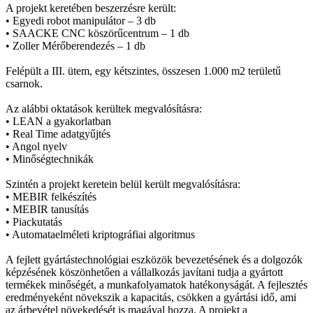
A projekt keretében beszerzésre került:
• Egyedi robot manipulátor – 3 db
• SAACKE CNC köszörűcentrum – 1 db
• Zoller Mérőberendezés – 1 db
Felépült a III. ütem, egy kétszintes, összesen 1.000 m2 területű
csarnok.
Az alábbi oktatások kerültek megvalósításra:
• LEAN a gyakorlatban
• Real Time adatgyűjtés
• Angol nyelv
• Minőségtechnikák
Szintén a projekt keretein belül került megvalósításra:
• MEBIR felkészítés
• MEBIR tanusítás
• Piackutatás
• Automataelméleti kriptográfiai algoritmus
A fejlett gyártástechnológiai eszközök bevezetésének és a dolgozók
képzésének köszönhetően a vállalkozás javítani tudja a gyártott
termékek minőségét, a munkafolyamatok hatékonyságát. A fejlesztés
eredményeként növekszik a kapacitás, csökken a gyártási idő, ami
az árbevétel növekedését is magával hozza. A projekt a