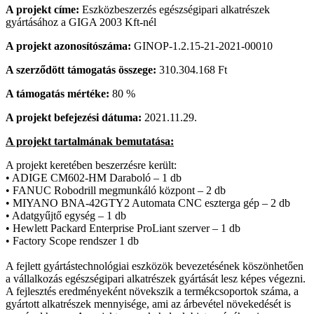
A projekt címe:
Eszközbeszerzés egészségipari alkatrészek
gyártásához a GIGA 2003 Kft-nél
A projekt azonosítószáma:
GINOP-1.2.15-21-2021-00010
A szerződött támogatás összege:
310.304.168 Ft
A támogatás mértéke:
80 %
A projekt befejezési dátuma:
2021.11.29.
A projekt tartalmának bemutatása:
A projekt keretében beszerzésre került:
• ADIGE CM602-HM Daraboló – 1 db
• FANUC Robodrill megmunkáló központ – 2 db
• MIYANO BNA-42GTY2 Automata CNC eszterga gép – 2 db
• Adatgyűjtő egység – 1 db
• Hewlett Packard Enterprise ProLiant szerver – 1 db
• Factory Scope rendszer 1 db
A fejlett gyártástechnológiai eszközök bevezetésének köszönhetően
a vállalkozás egészségipari alkatrészek gyártását lesz képes végezni.
A fejlesztés eredményeként növekszik a termékcsoportok száma, a
gyártott alkatrészek mennyisége, ami az árbevétel növekedését is