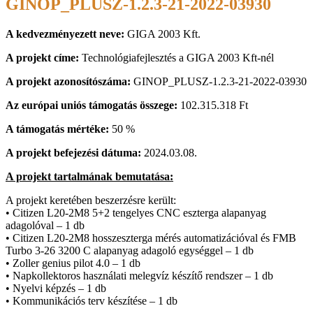
GINOP_PLUSZ-1.2.3-21-2022-03930
A kedvezményezett neve:
GIGA 2003 Kft.
A projekt címe:
Technológiafejlesztés a GIGA 2003 Kft-nél
A projekt azonosítószáma:
GINOP_PLUSZ-1.2.3-21-2022-03930
Az európai uniós támogatás összege:
102.315.318 Ft
A támogatás mértéke:
50 %
A projekt befejezési dátuma:
2024.03.08.
A projekt tartalmának bemutatása:
A projekt keretében beszerzésre került:
• Citizen L20-2M8 5+2 tengelyes CNC eszterga alapanyag
adagolóval – 1 db
• Citizen L20-2M8 hosszeszterga mérés automatizációval és FMB
Turbo 3-26 3200 C alapanyag adagoló egységgel – 1 db
• Zoller genius pilot 4.0 – 1 db
• Napkollektoros használati melegvíz készítő rendszer – 1 db
• Nyelvi képzés – 1 db
• Kommunikációs terv készítése – 1 db