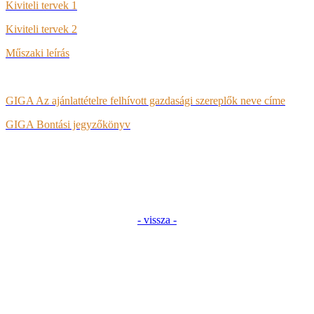
Kiviteli tervek 1
Kiviteli tervek 2
Műszaki leírás
GIGA Az ajánlattételre felhívott gazdasági szereplők neve címe
GIGA Bontási jegyzőkönyv
- vissza -