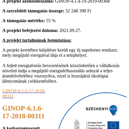
A projekt azonosítószáma:
GINOP-4.1.4-19-2019-00368
A szerződött támogatás összege:
32 248 398 Ft
A támogatás mértéke:
55 %
A projekt befejezési dátuma:
2021.09.27.
A projekt tartalmának bemutatása:
A projekt keretében kiépítésre került egy új napelemes rendszer,
mely megújuló energiával látja el a telephelyet.
A fejlett energiaforrás bevezetésének köszönhetően a vállalkozás
növelnii tudja a megújuló energiafelhasználás arányát a teljes
áramfelvételéhez viszonyítva, ezzel is hozzájárul ökológiai
lábnyomának csökkentéséhez.
GINOP-6.1.6-17-2018-
00311
GINOP-6.1.6-
17-2018-00311
A kedvezményezett